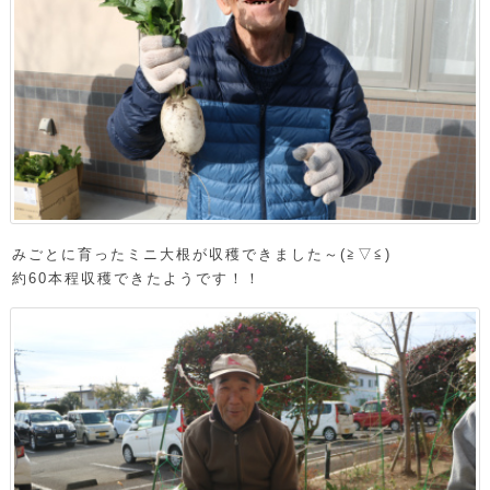
みごとに育ったミニ大根が収穫できました～(≧▽≦)
約60本程収穫できたようです！！